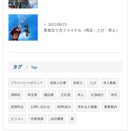
2022/08/23
草加立て方ファイナル（埼玉・とび・求人）
タグ
Tags
プライバシーポリシー
高収入仕事
高収入
とび
求人募集
浦和区
埼玉県
建設業
正社員
求人
社員紹介
埼玉
採用申込
お問い合わせ
採用Q&A
求める人物像
事業案内
ビジョン
代表挨拶
会社概要
鳶