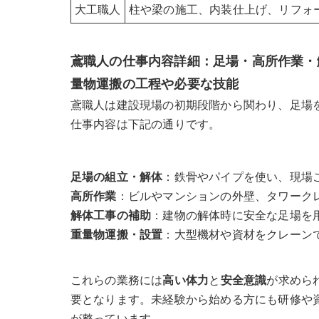
大工職人
柱や梁の施工、内装仕上げ、リフォ
鳶職人の仕事内容詳細：足場・高所作業・解
量物運搬の工程や必要な技能
鳶職人は建設現場の初期段階から関わり、足場
仕事内容は下記の通りです。
足場の組立・解体
：鉄骨やパイプを使い、現場
高所作業
：ビルやマンションの外壁、タワーク
解体工事の補助
：建物の解体時に安全な足場を
重量物運搬・設置
：大型機材や資材をクレーン
これらの業務には
高い体力
と
安全意識
が求めら
要となります。未経験から始める方にも研修や
が整っています。