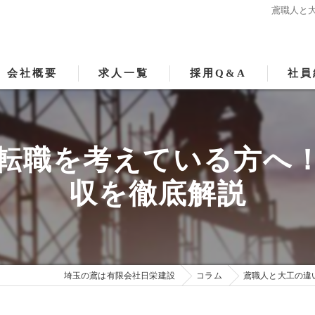
鳶職人と
会社概要
求人一覧
採用Q&A
社員
転職を考えている方へ
収を徹底解説
埼玉の鳶は有限会社日栄建設
コラム
鳶職人と大工の違