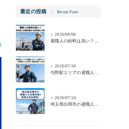
最近の投稿
Recent Posts
2026/08/06
鳶職人の給料は高い？平均年収と仕事内容から見る収入の実態
設
2026/07/30
与野駅エリアの鳶職人求人と仕事ガイド！未経験から正社員へ最短合格への近道
2026/07/24
埼玉県白岡市の鳶職人の仕事内容と資格を完全解説！