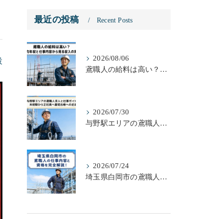
最近の投稿
Recent Posts
2026/08/06
設
鳶職人の給料は高い？平均年収と仕事内容から見る収入の実態
2026/07/30
与野駅エリアの鳶職人求人と仕事ガイド！未経験から正社員へ最短合格への近道
2026/07/24
埼玉県白岡市の鳶職人の仕事内容と資格を完全解説！