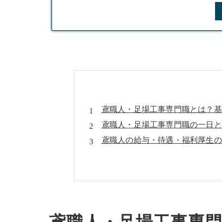
鳶職人・足場工事専門職とは？基
鳶職人・足場工事専門職の一日と
鳶職人の給与・待遇・福利厚生の
鳶職人の求人・採用情報・未経験
戸田市の鳶職人について
戸田市で鳶職人が選ばれる理由
戸田市について
会社概要