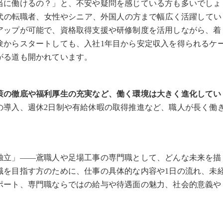
当に働けるの？」と、不安や疑問を感じている方も多いでしょ
0代の転職者、女性やシニア、外国人の方まで幅広く活躍してい
アップが可能で、資格取得支援や研修制度を活用しながら、着
験からスタートしても、入社1年目から安定収入を得られるケ
がる道も開かれています。
策の徹底や福利厚生の充実など、働く環境は大きく進化してい
の導入、週休2日制や有給休暇の取得推進など、職人が長く働
独立」――鳶職人や足場工事の専門職として、どんな未来を描
職を目指す方のために、仕事の具体的な内容や1日の流れ、未
ポート、専門職ならではの給与や待遇面の魅力、社会的意義や