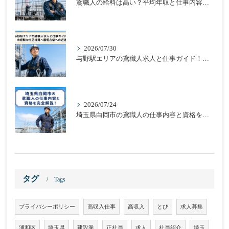
鳶職人の給料は高い？平均年収と仕事内容から見る収入の実態
2026/07/30
与野駅エリアの鳶職人求人と仕事ガイド！未経験から正社員へ最短合格への近道
2026/07/24
埼玉県白岡市の鳶職人の仕事内容と資格を完全解説！
タグ
Tags
プライバシーポリシー
高収入仕事
高収入
とび
求人募集
浦和区
埼玉県
建設業
正社員
求人
社員紹介
埼玉